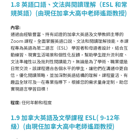
1.8 英語口語、文法與閱讀理解（ESL 和常
規英語）(由現任加拿大高中老師遙距教授)
內容:
通過由經驗豐富、持有認證的加拿大英語及文學教師主導的
Zoom 課程，全面掌握英語口說、文法和閱讀理解技能。本課
程專為英語為第二語言（ESL） 學習者和母語者設計，結合互
動練習、現實生活場景和個性化反饋，幫助學生提升流利度、
文法準確性以及批判性閱讀能力。無論是為了學術、職業還是
日常交流，該課程適合各個水平的學生，讓他們在溝通中更自
信，優化閱讀策略，並加深對英語結構的理解。課程靈活、有
趣且全球可及─在專業指導下，根據您的需求量身定制，助您
實現語言學習目標！
程度:
任何年齡和程度
1.9 加拿大英語及文學課程 ESL( 9-12年
級）(由現任加拿大高中老師遙距教授)