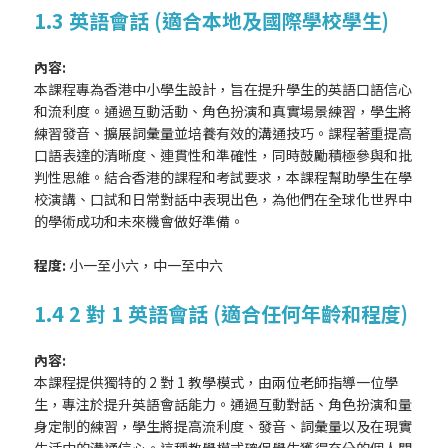
1.3 英語會話 (適合本地及國際學校學生)
內容:
本課程專為香港中小學生設計，旨在提升學生的英語口語信心
和流利度。通過互動活動、角色扮演和真實場景練習，學生將
練習發音、擴展詞彙量並培養有效的溝通技巧。課程著重提高
口語表達的清晰度、連貫性和準確性，同時鼓勵積極參與和批
判性思維。結合香港的課程和考試要求，本課程幫助學生在學
校演講、口試和日常對話中表現出色，為他們在全球化世界中
的學術成功和未來機會做好準備。
程度:
小一至小六，中一至中六
1.4 2 對 1 英語會話 (適合任何年齡和程度)
內容:
本課程提供獨特的 2 對 1 教學模式，由兩位老師指導一位學
生，專注於提升英語會話能力。通過互動對話、角色扮演和量
身定制的練習，學生將提高流利度、發音、詞彙量以及在現實