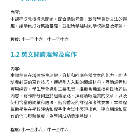
內容:
本課程從教授概念開始，配合活動元素，激發學員對文法的興
趣，讓學員打好英語基礎，並把所學運用到學校課堂及考試。
程度:
小一至小六，中一至中六
1.2 英文閱讀理解及寫作
內容:
本課程旨在增強學生理解、分析和回應各種文本的能力，同時
培養必要的寫作技巧。通過引人入勝的閱讀材料、互動課程和
實用練習，學生學會識別主要思想、推斷含義並批判性地評估
內容。寫作部分側重於組織思路、撰寫清晰連貫的文章，以及
使用恰當的詞彙和語法。結合香港的課程和考試要求，本課程
幫助學生在學校評估和標準化考試中表現出色，建立閱讀和寫
作的信心與熟練度，為學術成功奠定基礎。
程度:
小一至小六，中一至中六