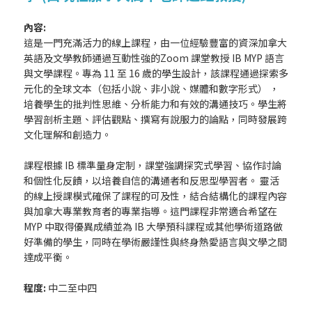
內容:
這是一門充滿活力的線上課程，由一位經驗豐富的資深加拿大
英語及文學教師通過互動性強的Zoom 課堂教授 IB MYP 語言
與文學課程。專為 11 至 16 歲的學生設計，該課程通過探索多
元化的全球文本（包括小說、非小說、媒體和數字形式） ，
培養學生的批判性思維、分析能力和有效的溝通技巧。學生將
學習剖析主題、評估觀點、撰寫有說服力的論點，同時發展跨
文化理解和創造力。
課程根據 IB 標準量身定制，課堂強調探究式學習、協作討論
和個性化反饋，以培養自信的溝通者和反思型學習者。 靈活
的線上授課模式確保了課程的可及性，結合結構化的課程內容
與加拿大專業教育者的專業指導。這門課程非常適合希望在
MYP 中取得優異成績並為 IB 大學預科課程或其他學術道路做
好準備的學生，同時在學術嚴謹性與終身熱愛語言與文學之間
達成平衡。
程度:
中二至中四