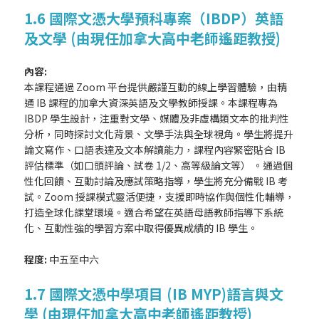
1.6 國際文憑大學預科專案（IBDP）英語
及文學 (由現任加拿大高中老師遙距教授)
內容:
本課程通過 Zoom 平台提供嚴謹互動的線上學習體驗，由精
通 IB 課程的加拿大資深英語及文學教師授課。本課程專為
IBDP 學生設計，注重對文學、媒體及非虛構類文本的批判性
分析，同時探討文化背景、文學手法與全球視角。學生將提升
論文寫作、口語表達及文本解讀能力，課程內容緊密貼合 IB
評估標準（如口頭評論、試卷 1/2、高等級論文等） 。通過個
性化回饋、互動討論及應試策略指導，學生將充分備戰 IB 考
試。Zoom 授課模式靈活便捷，支援即時協作與個性化輔導，
打造全球化課堂環境。適合希望在英語母語教師指導下系統
化、互動性強的學習方案中取得優異成績的 IB 學生。
程度:
中五至中六
1.7 國際文憑中學項目 (IB MYP)語言與文
學 (由現任加拿大高中老師遙距教授)