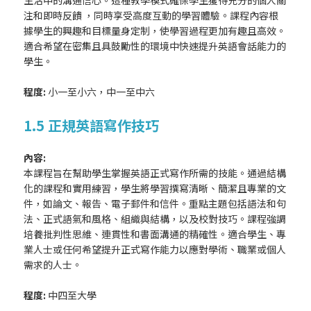
生活中的溝通信心。這種教學模式確保學生獲得充分的個人關
注和即時反饋 ，同時享受高度互動的學習體驗。課程內容根
據學生的興趣和目標量身定制，使學習過程更加有趣且高效。
適合希望在密集且具鼓勵性的環境中快速提升英語會話能力的
學生。
程度:
小一至小六，中一至中六
1.5 正規英語寫作技巧
內容:
本課程旨在幫助學生掌握英語正式寫作所需的技能。通過結構
化的課程和實用練習，學生將學習撰寫清晰、簡潔且專業的文
件，如論文、報告、電子郵件和信件。重點主題包括語法和句
法、正式語氣和風格、組織與結構，以及校對技巧。課程強調
培養批判性思維、連貫性和書面溝通的精確性。適合學生、專
業人士或任何希望提升正式寫作能力以應對學術、職業或個人
需求的人士。
程度:
中四至大學